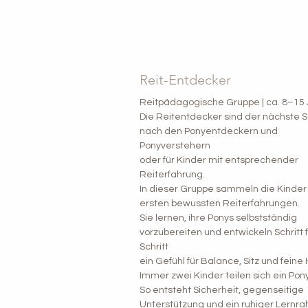
Reit-Entdecker
Reitpädagogische Gruppe | ca. 8–15
Die Reitentdecker sind der nächste Sc
nach den Ponyentdeckern und
Ponyverstehern
oder für Kinder mit entsprechender
Reiterfahrung.
In dieser Gruppe sammeln die Kinder 
ersten bewussten Reiterfahrungen.
Sie lernen, ihre Ponys selbstständig
vorzubereiten und entwickeln Schritt 
Schritt
ein Gefühl für Balance, Sitz und feine H
Immer zwei Kinder teilen sich ein Pony
So entsteht Sicherheit, gegenseitige
Unterstützung und ein ruhiger Lernr