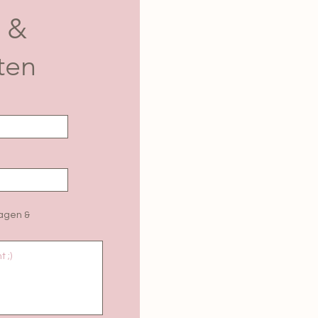
 &
ten
ragen &