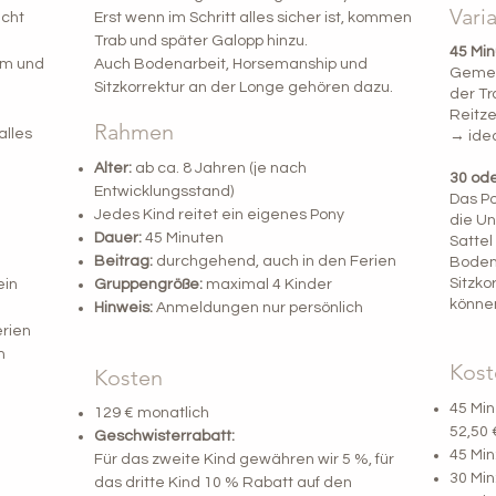
Vari
icht
Erst wenn im Schritt alles sicher ist, kommen
Trab und später Galopp hinzu.
45 Min
am und
Auch Bodenarbeit, Horsemanship und
Gemei
Sitzkorrektur an der Longe gehören dazu.
der Tr
Reitze
Rahmen
alles
→ idea
Alter:
ab ca. 8 Jahren (je nach
30 ode
Entwicklungsstand)
Das Po
Jedes Kind reitet ein eigenes Pony
die Un
Dauer:
45 Minuten
Sattel 
Beitrag:
durchgehend, auch in den Ferien
Boden
Sitzko
ein
Gruppengröße:
maximal 4 Kinder
können
Hinweis:
Anmeldungen nur persönlich
rien
n
Kost
Kosten
45 Min
129 € monatlich
52,50 
Geschwisterrabatt:
45 Min
Für das zweite Kind gewähren wir 5 %, für
30 Min
das dritte Kind 10 % Rabatt auf den