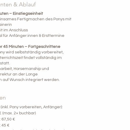
anten & Ablauf
uten – Einstiegseinheit
nsames Fertigmachen des Ponys mit
ainerin
it im Anschluss
l für Anfänger:innen & Ersttermine
r 45 Minuten – Fortgeschrittene
ny wird selbstständig vorbereitet,
terrichtszeit findet vollständig im
statt.
arbeit, Horsemanship und
rrektur an der Longe
 auf Wunsch integriert werden.
en
 (inkl. Pony vorbereiten, Anfänger):
€ (max. 2× buchbar)
: 67,50 €
: 45 €