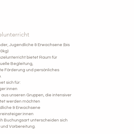
elunterricht
nder, Jugendliche & Erwachsene (bis
0kg)
nzelunterricht bietet Raum für
duelle Begleitung,
te Förderung und persönliches
.
et sich für:
ger:innen
 aus unseren Gruppen, die intensiver
itet werden möchten
dliche & Erwachsene
einsteiger:innen
ch Buchungsart unterscheiden sich
 und Vorbereitung.