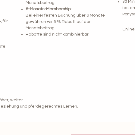
30 Min
Monatsbeitrag.
festem
6-Monats-Membership:
Ponys
Bei einer festen Buchung über 6 Monate
 für
gewähren wir 5 % Rabatt auf den
Monatsbeitrag.
Online
Rabatte sind nicht kombinierbar.
ate
öher, weiter.
 Beziehung und pferdegerechtes Lernen.