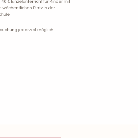
: 40 € Einzelunterricht für Kinder mit
 wöchentlichen Platz in der
chule
buchung jederzeit möglich.