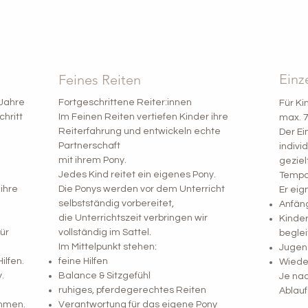
Einz
Feines Reiten
 Jahre
Fortgeschrittene Reiter:innen
Für Ki
hritt
Im Feinen Reiten vertiefen Kinder ihre
max. 7
Reiterfahrung und entwickeln echte
Der Ei
Partnerschaft
indivi
mit ihrem Pony.
geziel
Jedes Kind reitet ein eigenes Pony.
Tempo
ihre
Die Ponys werden vor dem Unterricht
Er eign
selbstständig vorbereitet,
Anfän
die Unterrichtszeit verbringen wir
Kinder
für
vollständig im Sattel.
begle
Im Mittelpunkt stehen:
Jugen
ilfen.
feine Hilfen
Wieder
.
Balance & Sitzgefühl
Je na
ruhiges, pferdegerechtes Reiten
Ablauf
ahmen.
Verantwortung für das eigene Pony